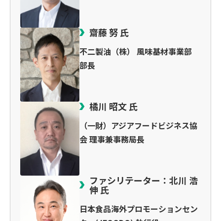
齋藤 努 氏
不二製油（株） 風味基材事業部
部長
橘川 昭文 氏
（一財）アジアフードビジネス協
会 理事兼事務局長
ファシリテーター：北川 浩
伸 氏
日本食品海外プロモーションセン