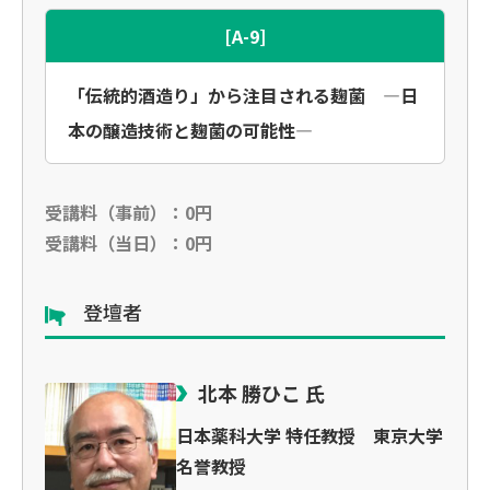
[A-9]
「伝統的酒造り」から注目される麹菌 —日
本の醸造技術と麹菌の可能性—
受講料（事前）：0円
受講料（当日）：0円
登壇者
北本 勝ひこ 氏
日本薬科大学 特任教授 東京大学
名誉教授