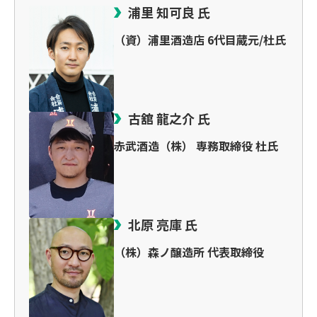
浦里 知可良 氏
（資）浦里酒造店 6代目蔵元/杜氏
古舘 龍之介 氏
赤武酒造（株） 専務取締役 杜氏
北原 亮庫 氏
（株）森ノ醸造所 代表取締役