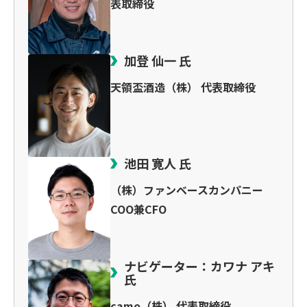
表取締役
加登 仙一 氏
天領盃酒造（株） 代表取締役
池田 寛人 氏
（株）ファンベースカンパニー
COO兼CFO
ナビゲーター：カワナ アキ
氏
camo（株） 代表取締役