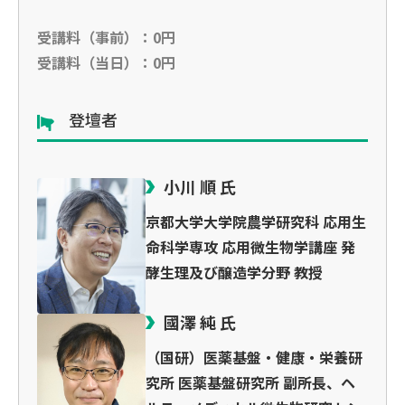
受講料（事前）：0円
受講料（当日）：0円
登壇者
小川 順 氏
京都大学大学院農学研究科 応用生
命科学専攻 応用微生物学講座 発
酵生理及び醸造学分野 教授
國澤 純 氏
（国研）医薬基盤・健康・栄養研
究所 医薬基盤研究所 副所長、ヘ