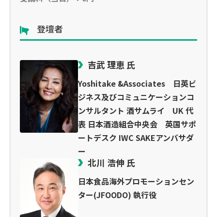
登壇者
吉武 理恵 氏
Yoshitake &Associates 日英ビ
ジネス及びコミュニケーションコ
ンサルタント 酒サムライ UK 代
表 日本酒造組合中央会 英国サポ
ートデスク IWC SAKEアンバサダ
ー
北川 浩伸 氏
日本食品海外プロモーションセン
ター(JFOODO) 執行役