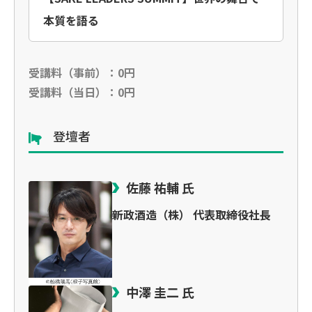
本質を語る
受講料（事前）：0円
受講料（当日）：0円
登壇者
佐藤 祐輔 氏
新政酒造（株） 代表取締役社長
中澤 圭二 氏